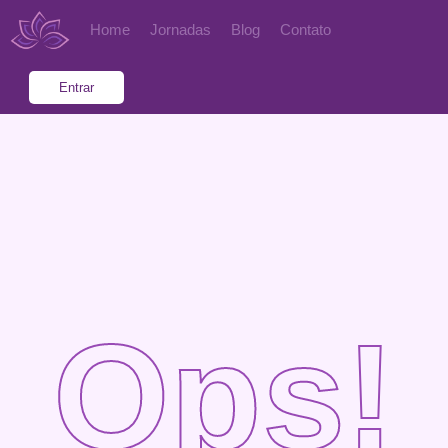
Home
Jornadas
Blog
Contato
Entrar
Ops!