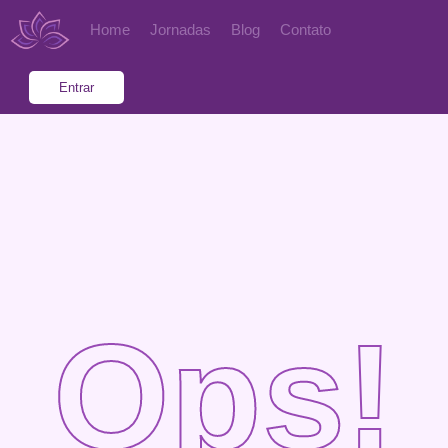
Home
Jornadas
Blog
Contato
Entrar
Ops!