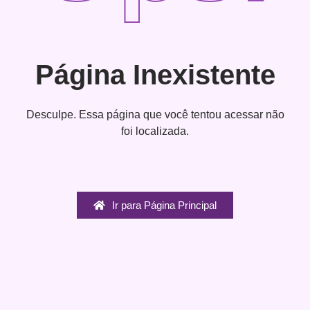
Página Inexistente
Desculpe. Essa página que você tentou acessar não
foi localizada.
Ir para Página Principal