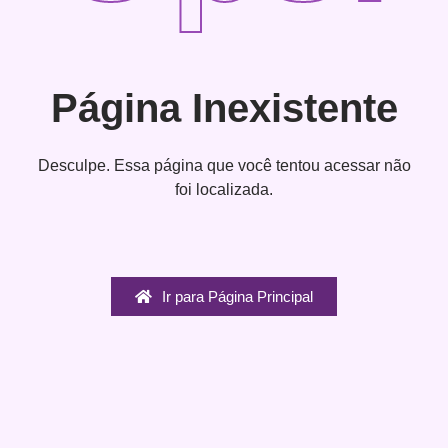
Página Inexistente
Desculpe. Essa página que você tentou acessar não
foi localizada.
Ir para Página Principal