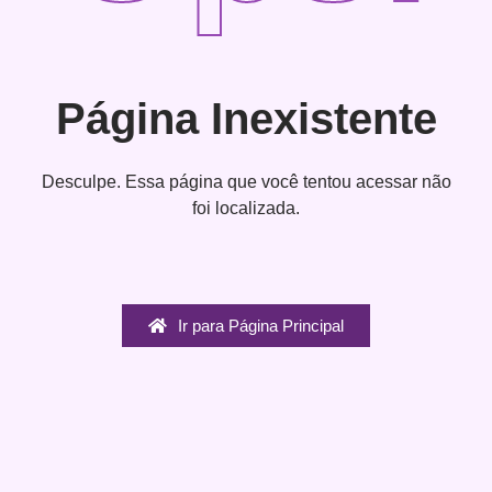
Página Inexistente
Desculpe. Essa página que você tentou acessar não
foi localizada.
Ir para Página Principal