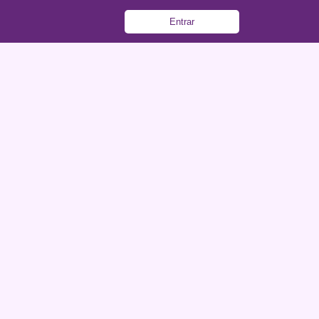
Entrar