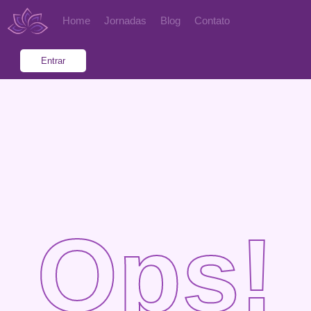
Home
Jornadas
Blog
Contato
Entrar
Ops!