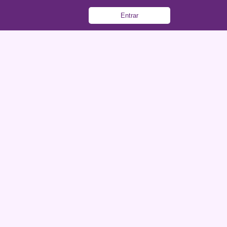
Entrar