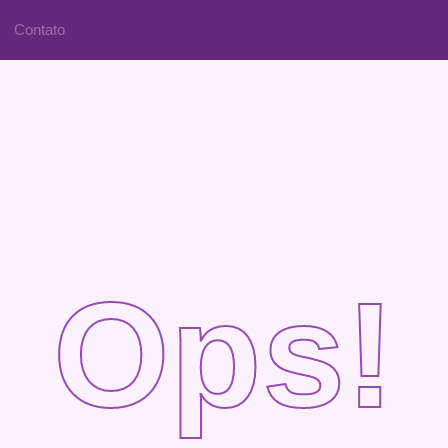
Contato
Ops!