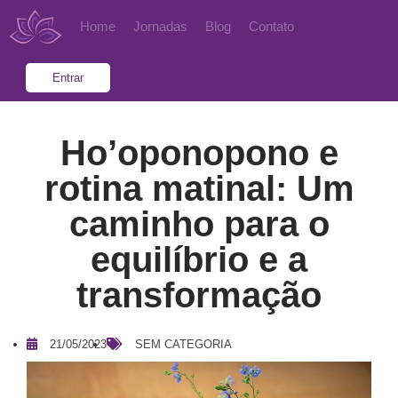
Home
Jornadas
Blog
Contato
Entrar
Ho’oponopono e
rotina matinal: Um
caminho para o
equilíbrio e a
transformação
21/05/2023
SEM CATEGORIA